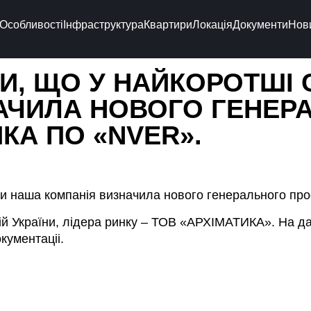
Особливості
Інфраструктура
Квартири
Локація
Документи
Нов
ТИ, ЩО У НАЙКОРОТШІ
АЧИЛА НОВОГО ГЕНЕР
КА ПО «NVER».
оки наша компанія визначила нового генерального пр
й України, лідера ринку – ТОВ «АРХІМАТИКА». На д
кументаціі.