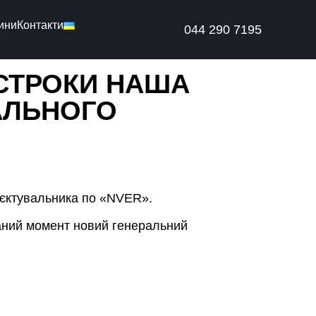
ини
Контакти
044 290 7195
 СТРОКИ НАША
АЛЬНОГО
оєктувальника по «NVER».
аний момент новий генеральний